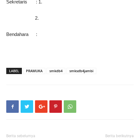
Sekretaris : 1.
2.
Bendahara :
LABEL
PRAMUKA
smkdb4
smksdb4jambi
Berita sebelumya
Berita berikutnya