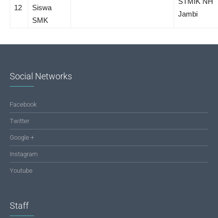
STMIK NH
12
Siswa
Jambi
SMK
Social Networks
Facebook
Twitter
Google +
Instagram
Youtube
Staff