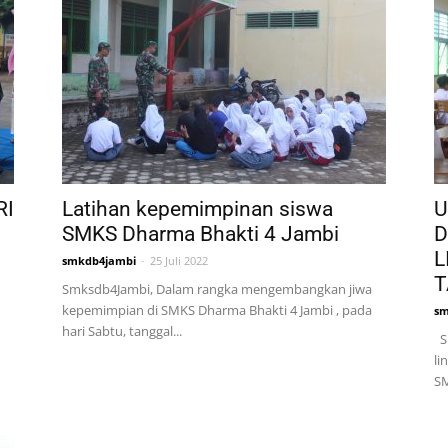
RI
Latihan kepemimpinan siswa
U
SMKS Dharma Bhakti 4 Jambi
D
L
smkdb4jambi
-
25 Juli 2022
T
Smksdb4Jambi, Dalam rangka mengembangkan jiwa
kepemimpian di SMKS Dharma Bhakti 4 Jambi , pada
sm
hari Sabtu, tanggal...
Sm
li
SM