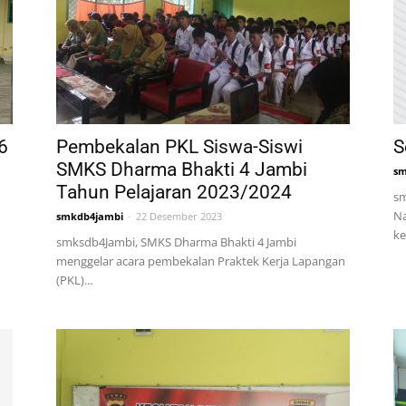
6
Pembekalan PKL Siswa-Siswi
S
SMKS Dharma Bhakti 4 Jambi
sm
Tahun Pelajaran 2023/2024
sm
Na
smkdb4jambi
-
22 Desember 2023
ke
n
smksdb4Jambi, SMKS Dharma Bhakti 4 Jambi
menggelar acara pembekalan Praktek Kerja Lapangan
(PKL)...