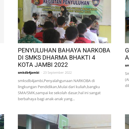
PENYULUHAN BAHAYA NARKOBA
G
DI SMKS DHARMA BHAKTI 4
A
KOTA JAMBI 2022
sm
smkdb4jambi
-
23 September 2022
Sm
(A
smksdb4jambi,Penyalahgunaan NARKOBA di
di
lingkungan Pendidikan,Mulai dari kuliah,bangku
SMA/SMK,sampai ke sekolah dasar,hal ini sangat
berbahaya bagi anak-anak yang...