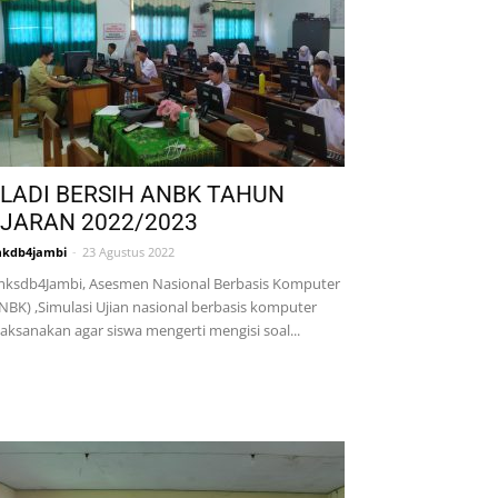
LADI BERSIH ANBK TAHUN
JARAN 2022/2023
kdb4jambi
-
23 Agustus 2022
ksdb4Jambi, Asesmen Nasional Berbasis Komputer
NBK) ,Simulasi Ujian nasional berbasis komputer
laksanakan agar siswa mengerti mengisi soal...