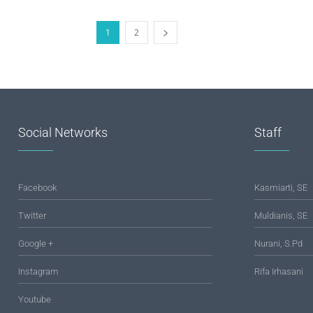
1
2
Social Networks
Staff
Facebook
Kasmiarti, SE
Twitter
Muldianis, SE
Google +
Nurani, S.Pd
Instagram
Rifa Irhasani
Youtube