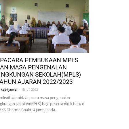
PACARA PEMBUKAAN MPLS
AN MASA PENGENALAN
INGKUNGAN SEKOLAH(MPLS)
AHUN AJARAN 2022/2023
kdb4jambi
-
15 Juli 2022
ksdb4jambi, Upacara masa pengenalan
ngkungan sekolah(MPLS) bagi peserta didik baru di
KS Dharma Bhakti 4 Jambi pada...