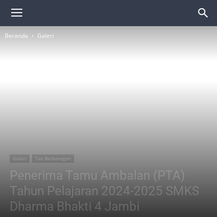
Beranda
Galeri
Galeri
Tak Berkategori
Penerima Tamu Ambalan (PTA)
Tahun Pelajaran 2024-2025 SMKS
Dharma Bhakti 4 Jambi