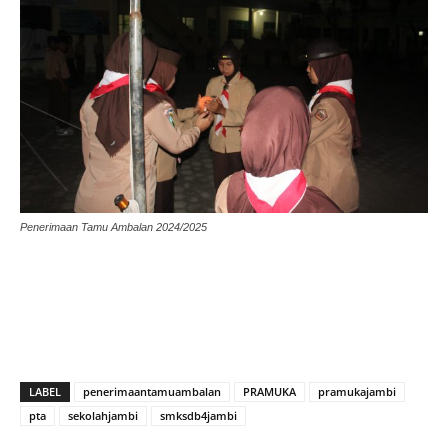
Penerimaan Tamu Ambalan 2024/2025
LABEL
penerimaantamuambalan
PRAMUKA
pramukajambi
pta
sekolahjambi
smksdb4jambi