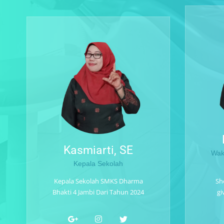
Kasmiarti, SE
Wak
Kepala Sekolah
She
Kepala Sekolah SMKS Dharma
gi
Bhakti 4 Jambi Dari Tahun 2024