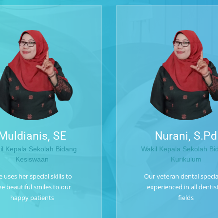
Muldianis, SE
Nurani, S.Pd
il Kepala Sekolah Bidang
Wakil Kepala Sekolah Bi
Kesiswaan
Kurikulum
 uses her special skills to
Our veteran dental special
ve beautiful smiles to our
experienced in all dentis
happy patients
fields