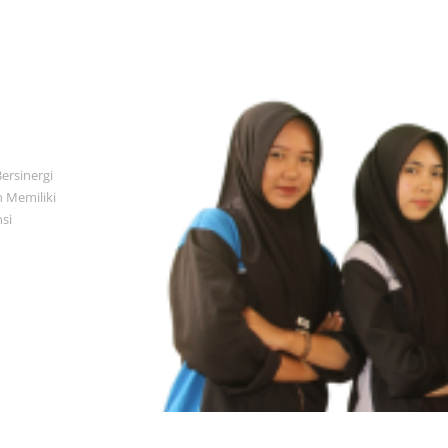
ersinergi
 Memiliki
nsi