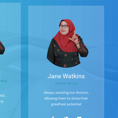
Jane Watkins
dang
Dental Nurse
Always assisting our doctors,
ist,
allowing them to show their
try
greathest potential