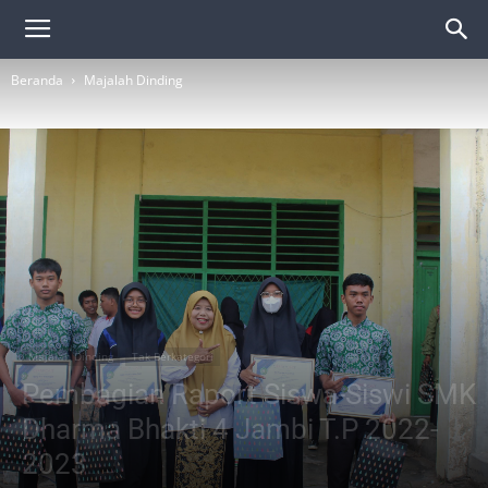
Beranda
Majalah Dinding
Majalah Dinding
Tak Berkategori
Pembagian Raport Siswa-Siswi SMK
Dharma Bhakti 4 Jambi T.P 2022-
2023