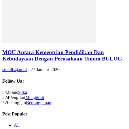
MOU Antara Kementrian Pendidikan Dan
Kebudayaan Dengan Perusahaan Umum BULOG
smkdb4jambi
-
27 Januari 2020
Follow Us :
542
Fans
Suka
224
Pengikut
Mengikuti
52
Pelanggan
Berlangganan
Post Populer
All