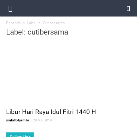
Beranda
Label
Cutibersama
Label: cutibersama
Libur Hari Raya Idul Fitri 1440 H
smkdb4jambi
-
29 Mei 2019