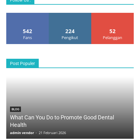
Follow Us :
542
224
52
Fans
Pengikut
Pelanggan
All
Agenda Kegiatan
Asistant Labor
Bahan Ajar
Blog
Ektrakurikuler
Featured
Galeri
Majalah Dinding
Pengumuman
PMR
Pramuka
Post Populer
Lebih
BLOG
What Can You Do to Promote Good Dental
Health
admin vendor
-
21 Februari 2026