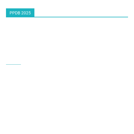
PPDB 2025
Social Networks
Facebook
Twitter
Google +
Instagram
Youtube