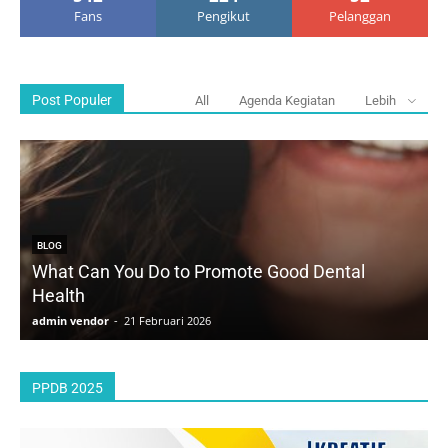
Fans
Pengikut
Pelanggan
Post Populer
All
Agenda Kegiatan
Lebih
BLOG
What Can You Do to Promote Good Dental
Health
D
admin vendor
-
21 Februari 2026
a
PPDB 2025