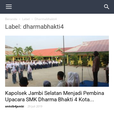
Beranda
Label
Dharmabhakti4
Label: dharmabhakti4
Kapolsek Jambi Selatan Menjadi Pembina
Upacara SMK Dharma Bhakti 4 Kota...
smkdb4jambi
-
29 Juli 2019