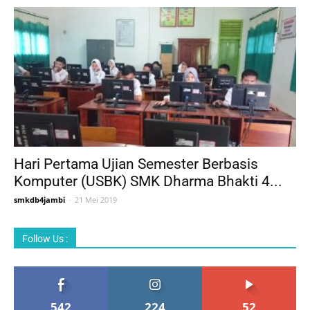
Hari Pertama Ujian Semester Berbasis
Komputer (USBK) SMK Dharma Bhakti 4...
smkdb4jambi
-
21 Mei 2019
Follow Us :
542
224
52