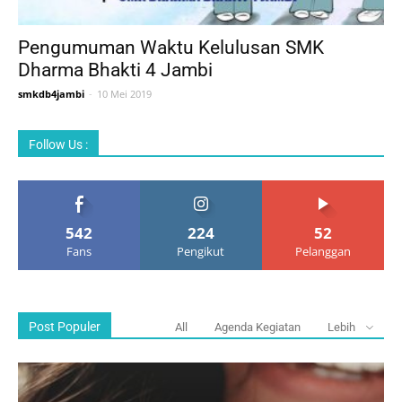
Pengumuman Waktu Kelulusan SMK
Dharma Bhakti 4 Jambi
smkdb4jambi
-
10 Mei 2019
Follow Us :
542
224
52
Fans
Pengikut
Pelanggan
Post Populer
All
Agenda Kegiatan
Lebih