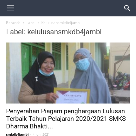
Beranda
Label
Kelulusansmkdb4jambi
Label: kelulusansmkdb4jambi
Penyerahan Piagam penghargaan Lulusan
Terbaik Tahun Pelajaran 2020/2021 SMKS
Dharma Bhakti...
smkdb4jambi
-
4 Juni 2021