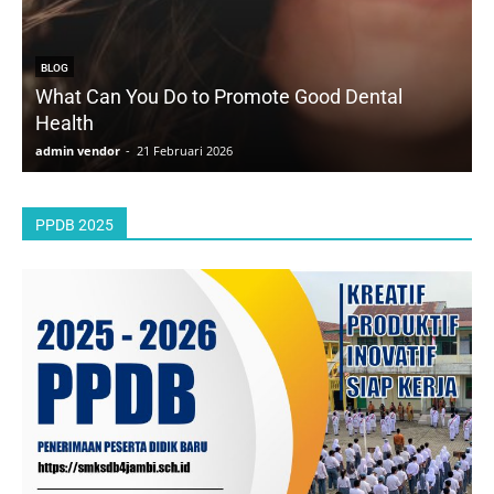
BLOG
What Can You Do to Promote Good Dental
Health
D
admin vendor
-
21 Februari 2026
a
PPDB 2025