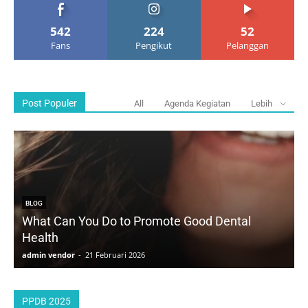
542
224
52
Fans
Pengikut
Pelanggan
Post Populer
All
Agenda Kegiatan
Lebih
BLOG
What Can You Do to Promote Good Dental
Health
D
admin vendor
-
21 Februari 2026
a
PPDB 2025