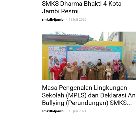
SMKS Dharma Bhakti 4 Kota
Jambi Resmi...
smkdb4jambi
-
18 Juli 2025
Masa Pengenalan Lingkungan
Sekolah (MPLS) dan Deklarasi An
Bullying (Perundungan) SMKS...
smkdb4jambi
-
13 Juli 2021