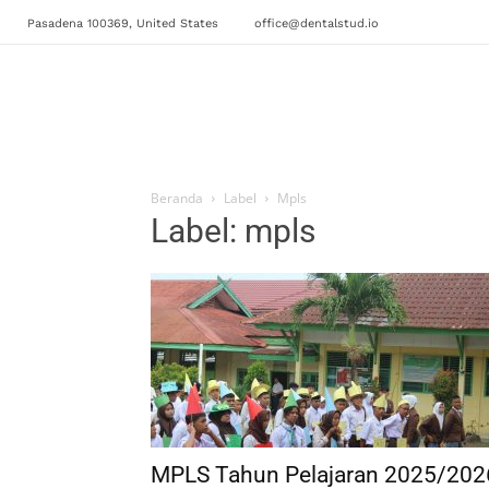
Pasadena 100369, United States
office@dentalstud.io
Beranda
Label
Mpls
Label: mpls
MPLS Tahun Pelajaran 2025/202