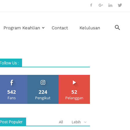
Program Keahlian
Contact
Kelulusan
Follow Us :
542
224
52
Fans
Pengikut
Pelanggan
Post Populer
All
Lebih