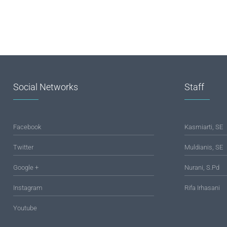
Social Networks
Staff
Facebook
Kasmiarti, SE
Twitter
Muldianis, SE
Google +
Nurani, S.Pd
Instagram
Rifa Irhasani
Youtube