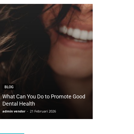
BLOG
BLOG
What Can You Do to Promote Good
How to Save Yo
Dental Health
with Cosmetic 
admin vendor
-
21 Februari 2026
admin vendor
-
21 F