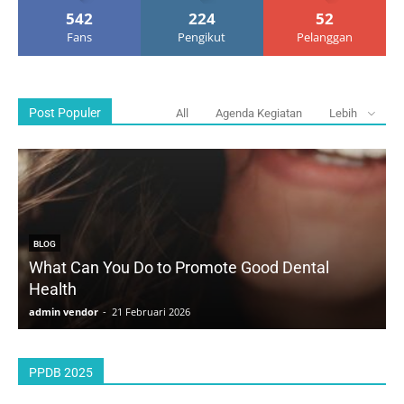
542
224
52
Fans
Pengikut
Pelanggan
Post Populer
All
Agenda Kegiatan
Lebih
BLOG
What Can You Do to Promote Good Dental
Health
D
admin vendor
-
21 Februari 2026
a
PPDB 2025