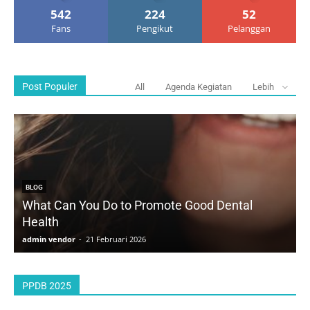
542
224
52
Fans
Pengikut
Pelanggan
Post Populer
All
Agenda Kegiatan
Lebih
BLOG
What Can You Do to Promote Good Dental
Health
D
admin vendor
-
21 Februari 2026
a
PPDB 2025