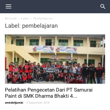
Beranda
Label
Pembelajaran
Label: pembelajaran
Pelatihan Pengecetan Dari PT Samurai
Paint di SMK Dharma Bhakti 4...
smkdb4jambi
-
9 September 2019