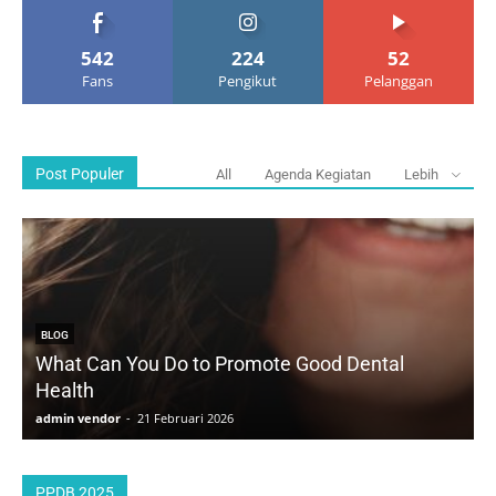
542
224
52
Fans
Pengikut
Pelanggan
Post Populer
All
Agenda Kegiatan
Lebih
BLOG
What Can You Do to Promote Good Dental
Health
D
admin vendor
-
21 Februari 2026
a
PPDB 2025