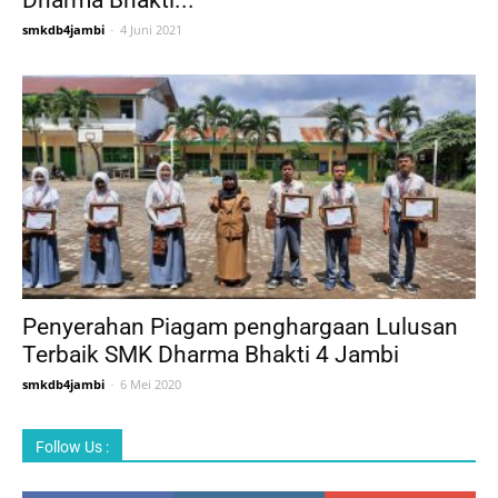
Dharma Bhakti...
smkdb4jambi
-
4 Juni 2021
Penyerahan Piagam penghargaan Lulusan
Terbaik SMK Dharma Bhakti 4 Jambi
smkdb4jambi
-
6 Mei 2020
Follow Us :