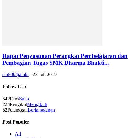
Rapat Penyusunan Perangkat Pembelajaran dan
Pembagian Tugas SMK Dharma Bhakti...
smkdb4jambi
-
23 Juli 2019
Follow Us :
542
Fans
Suka
224
Pengikut
Mengikuti
52
Pelanggan
Berlangganan
Post Populer
All