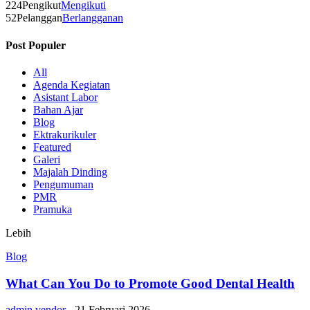
224
Pengikut
Mengikuti
52
Pelanggan
Berlangganan
Post Populer
All
Agenda Kegiatan
Asistant Labor
Bahan Ajar
Blog
Ektrakurikuler
Featured
Galeri
Majalah Dinding
Pengumuman
PMR
Pramuka
Lebih
Blog
What Can You Do to Promote Good Dental Health
admin vendor
-
21 Februari 2026