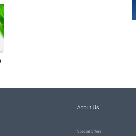
n
About Us
Special Offers