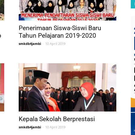
Penerimaan Siswa-Siswi Baru
o
Tahun Pelajaran 2019-2020
smkdb4jambi
-
10 April 2019
Kepala Sekolah Berprestasi
smkdb4jambi
-
10 April 2019