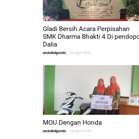
Gladi Bersih Acara Perpisahan
SMK Dharma Bhakti 4 Di pendop
Dalia
smkdb4jambi
-
12 April 2019
MOU Dengan Honda
smkdb4jambi
-
10 April 2019