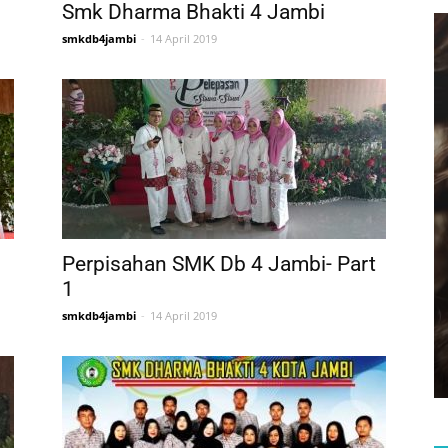
Smk Dharma Bhakti 4 Jambi
smkdb4jambi
-
14 April 2019
Perpisahan SMK Db 4 Jambi- Part
1
smkdb4jambi
-
14 April 2019