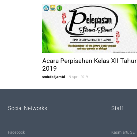
Acara Perpisahan Kelas XII Tahu
2019
smkdb4jambi
-
9 April 2019
Social Networks
Staff
Facebook
Kasmiarti, SE