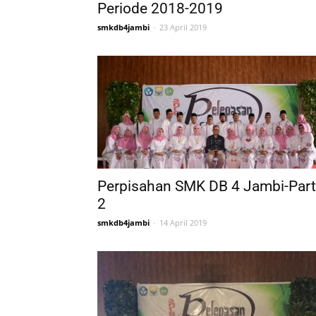
Periode 2018-2019
smkdb4jambi
-
23 April 2019
Perpisahan SMK DB 4 Jambi-Part
2
smkdb4jambi
-
14 April 2019