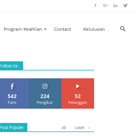
Program Keahlian
Contact
Kelulusan
Follow Us :
542
224
52
Fans
Pengikut
Pelanggan
Post Populer
All
Lebih