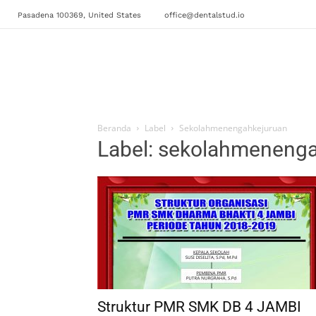
Pasadena 100369, United States
office@dentalstud.io
Beranda
Label
Sekolahmenengahkejuruan
Label: sekolahmeneng
Struktur PMR SMK DB 4 JAMBI