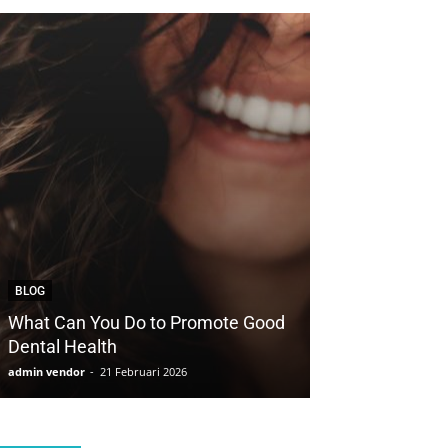
BLOG
BLOG
What Can You Do to Promote Good
How to Save Yo
Dental Health
with Cosmetic 
admin vendor
-
21 Februari 2026
admin vendor
-
21 F