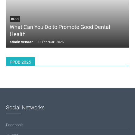
BLOG
What Can You Do to Promote Good Dental
Health
D
admin vendor
-
21 Februari 2026
a
PPDB 2025
Social Networks
Facebook