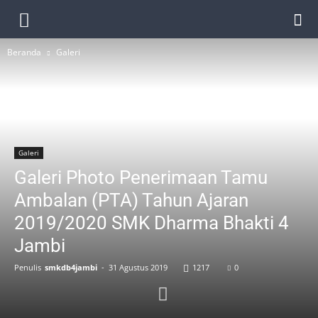
Beranda
Galeri
Galeri
Galeri Photo Penerimaan Tamu
Ambalan (PTA) Tahun Ajaran
2019/2020 SMK Dharma Bhakti 4
Jambi
Penulis
smkdb4jambi
-
31 Agustus 2019
1217
0