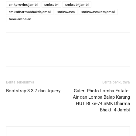
smkprovinsijambi
smksdb4
smksdb4jambi
smksdharmabhakti4jambi
smkswasta
smkswastakotajambi
tamuambalan
Berita sebelumya
Berita berikutnya
Bootstrap-3.3.7 dan Jquery
Galeri Photo Lomba Estafet
Air dan Lomba Balap Karung
HUT RI ke-74 SMK Dharma
Bhakti 4 Jambi