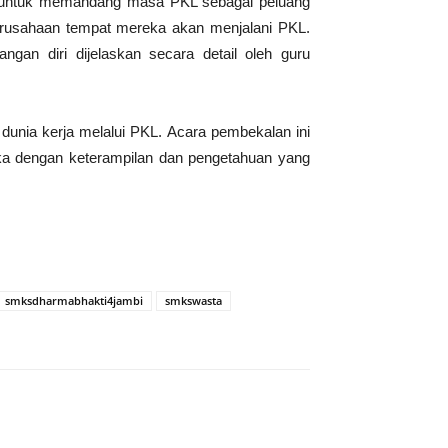
ng untuk memandang masa PKL sebagai peluang
erusahaan tempat mereka akan menjalani PKL.
an diri dijelaskan secara detail oleh guru
unia kerja melalui PKL. Acara pembekalan ini
a dengan keterampilan dan pengetahuan yang
smksdharmabhakti4jambi
smkswasta