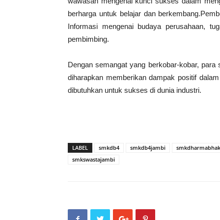
wawasan mengenai kunci sukses dalam mengha
berharga untuk belajar dan berkembang.Pemb
Informasi mengenai budaya perusahaan, tug
pembimbing.
Dengan semangat yang berkobar-kobar, para s
diharapkan memberikan dampak positif dala
dibutuhkan untuk sukses di dunia industri.
LABEL
smkdb4
smkdb4jambi
smkdharmabhakt
smkswastajambi