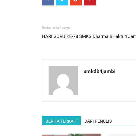
Berita sebelumya
HARI GURU KE-78 SMKS Dharma BHakti 4 Jam
smkdb4jambi
BERITA TERKAIT
DARI PENULIS