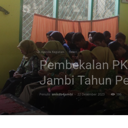
Agenda Kegiatan
Galeri
Pembekalan PK
Jambi Tahun Pe
Penulis
smkdb4jambi
-
22 Desember 2023
186