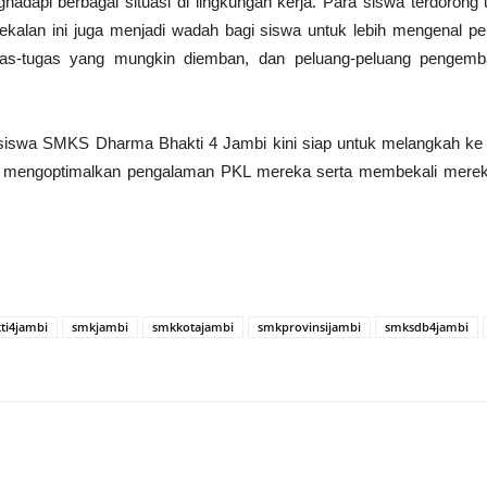
dapi berbagai situasi di lingkungan kerja. Para siswa terdoro
ekalan ini juga menjadi wadah bagi siswa untuk lebih mengenal p
as-tugas yang mungkin diemban, dan peluang-peluang pengembang
iswa SMKS Dharma Bhakti 4 Jambi kini siap untuk melangkah ke d
m mengoptimalkan pengalaman PKL mereka serta membekali merek
i4jambi
smkjambi
smkkotajambi
smkprovinsijambi
smksdb4jambi