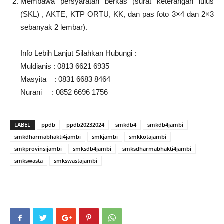
Membawa persyaratan berkas (surat keterangan lulus
(SKL) , AKTE, KTP ORTU, KK, dan pas foto 3×4 dan 2×3
sebanyak 2 lembar).
Info Lebih Lanjut Silahkan Hubungi :
Muldianis : 0813 6621 6935
Masyita : 0831 6683 8464
Nurani : 0852 6696 1756
LABEL
ppdb
ppdb20232024
smkdb4
smkdb4jambi
smkdharmabhakti4jambi
smkjambi
smkkotajambi
smkprovinsijambi
smksdb4jambi
smksdharmabhakti4jambi
smkswasta
smkswastajambi