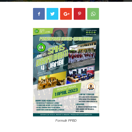
Penulis
smkdb4jambi
-
24 Februari 2023
274
0
Formulir PPBD