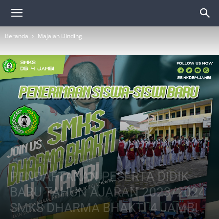
Beranda
Majalah Dinding
Majalah Dinding
Tak Berkategori
PENDAFTARAN PESERTA DIDIK
BARU TAHUN AJARAN 2023/2024
SMKS DHARMA BHAKTI 4 JAMBI