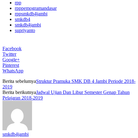
rpp
rpppemogramandasar
rppsmkdb4jambi
smkdb4
smkdb4jambi
supriyanto
Facebook
Twitter
Google+
Pinterest
WhatsApp
Berita sebelumya
Struktur Pramuka SMK DB 4 Jambi Periode 2018-
2019
Berita berikutnya
Jadwal Ujian Dan Libur Semester Genap Tahun
Pelajaran 2018-2019
smkdb4jambi