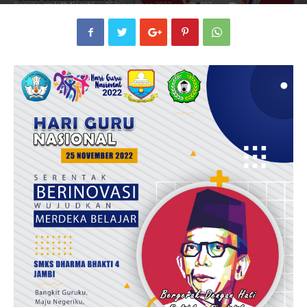
Penulis
smkdb4jambi
-
25 November 2022
497
0