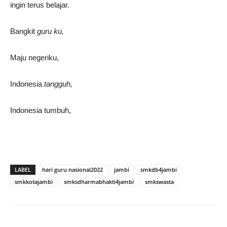
ingin terus belajar.
Bangkit
guru ku,
Maju negeriku,
Indonesia
tangguh,
Indonesia tumbuh,
LABEL
hari guru nasional2022
jambi
smkdb4jambi
smkkotajambi
smksdharmabhakti4jambi
smkswasta