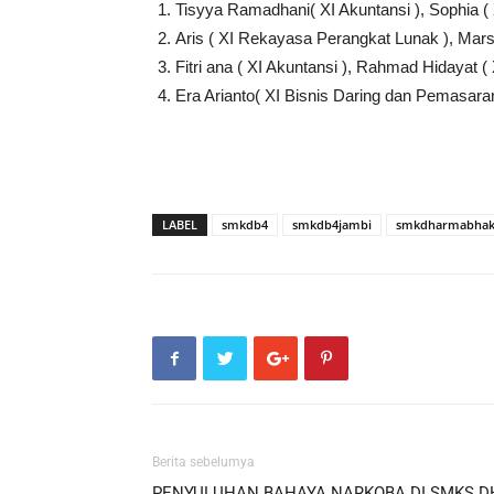
Tisyya Ramadhani( XI Akuntansi ), Sophia ( 
Aris ( XI Rekayasa Perangkat Lunak ), Mar
Fitri ana ( XI Akuntansi ), Rahmad Hidayat
Era Arianto( XI Bisnis Daring dan Pemasara
LABEL
smkdb4
smkdb4jambi
smkdharmabhakt
Berita sebelumya
PENYULUHAN BAHAYA NARKOBA DI SMKS D