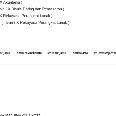
X Akuntansi )
sya ( X Bisnis Daring dan Pemasaran )
 ( X Rekayasa Perangkat Lunak )
n ), Ivan ( X Rekayasa Perangkat Lunak )
i4jambi
smkprovinsijambi
smksdb4jambi
smkswasta
smkswastajambi
HARMA BHAKTI 4 KOTA