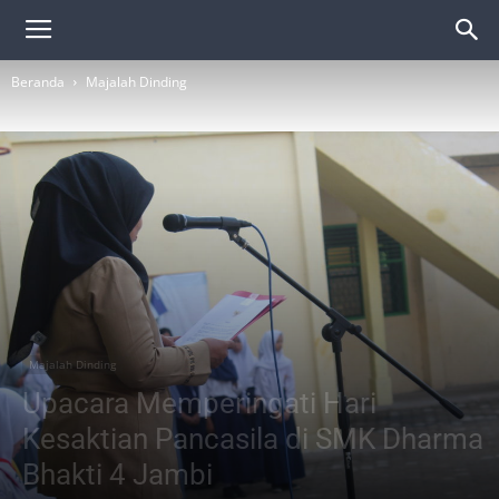
Beranda
Majalah Dinding
Majalah Dinding
Upacara Memperingati Hari
Kesaktian Pancasila di SMK Dharma
Bhakti 4 Jambi