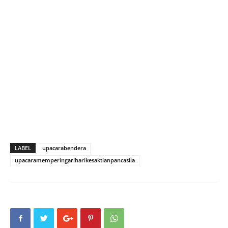
LABEL
upacarabendera
upacaramemperingariharikesaktianpancasila