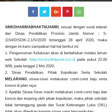
Penulis
smkdb4jambi
-
2 Mei 2020
709
0
SMKDHARMABHAKTI4JAMBI,
sesuai dengan surat edaran
dari Dinas Pendidikan Provinsi Jambi Nomor : S-
1154/DISDIK-2.1/IV/2020 tertanggal 28 april 2020, maka
dengan ini kami sampaikan hal-hal berikut ini:
1. Pengumuman Kelulusan akan di beritahukan melalui laman
web Sekolah
https://smksdb4jambi.sch.id
pada pukul 22.00
WIB, pada tanggal 2 Mei 2020.
2. Dinas Pendidikan, Pihak Kepolisian Serta Sekolah
MELARANG
siswa-siswi melakukan coret-coret baju serta
konvoi di jalan raya
3. Apabila Siswa-Siswi masih melakukan coret-coret baju dan
konvoi dan terjaring oleh pihak kepolisian, maka pihak sekolah
tidak bertanggung jawab dan Surat Keterangan Lulus (SKL)
tidak akan diberikan kepada siswa yang bersangkutan