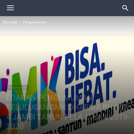
Beranda
Pengumuman
Pengumuman
EDARAN PENGUMUMAN
KELULUSAN SMK DHARMA BHAKTI
4 JAMBI TAHUN PELAJARAN 2019-
2020