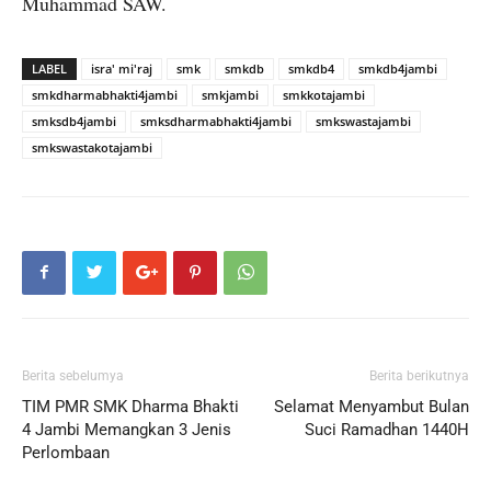
Muhammad SAW.
LABEL
isra' mi'raj
smk
smkdb
smkdb4
smkdb4jambi
smkdharmabhakti4jambi
smkjambi
smkkotajambi
smksdb4jambi
smksdharmabhakti4jambi
smkswastajambi
smkswastakotajambi
Berita sebelumya
Berita berikutnya
TIM PMR SMK Dharma Bhakti
Selamat Menyambut Bulan
4 Jambi Memangkan 3 Jenis
Suci Ramadhan 1440H
Perlombaan