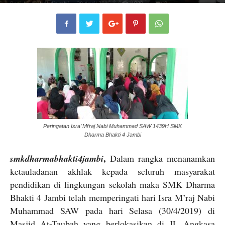
Penulis
smkdb4jambi
-
30 April 2019
1089
0
Peringatan Isra’ Mi’raj Nabi Muhammad SAW 1439H SMK
Dharma Bhakti 4 Jambi
,
smkdharmabhakti4jambi
Dalam rangka menanamkan
ketauladanan akhlak kepada seluruh masyarakat
pendidikan di lingkungan sekolah maka SMK Dharma
Bhakti 4 Jambi telah memperingati hari Isra M’raj Nabi
Muhammad SAW pada hari Selasa (30/4/2019) di
Masjid At-Taubah yang berlokasikan di JL Angkasa