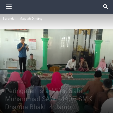
Beranda
Majalah Dinding
Majalah Dinding
Peringatan Isra’ Mi’raj Nabi
Muhammad SAW 1440H SMK
Dharma Bhakti 4 Jambi