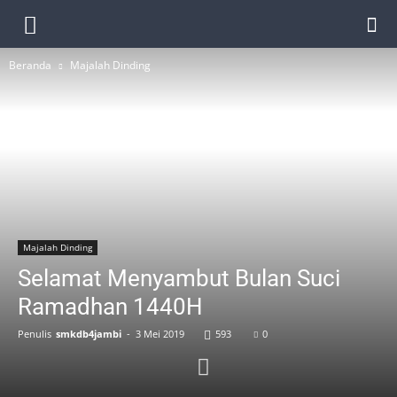
Beranda
Majalah Dinding
Majalah Dinding
Selamat Menyambut Bulan Suci
Ramadhan 1440H
Penulis
smkdb4jambi
-
3 Mei 2019
593
0