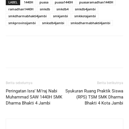
LABEL
1440H
puasa
puasa1440H
puasaramadhan1440H
ramadhan1440H
smkdb
smkdb4
smkdb4jambi
smkdharmabhakti4jambi
smkjambi
smkkotajambi
smkprovinsijambi
smksdb4jambi
smksdharmabhakti4jambi
Berita sebelumya
Berita berikutnya
Peringatan Isra’ Mi’raj Nabi
Syukuran Ruang Praktik Siswa
Muhammad SAW 1440H SMK
(RPS) TSM SMK Dharma
Dharma Bhakti 4 Jambi
Bhakti 4 Kota Jambi