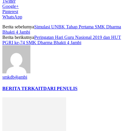
Twitter
Google+
Pinterest
WhatsApp
Berita sebelumya
Simulasi UNBK Tahap Pertama SMK Dharma
Bhakti 4 Jambi
Berita berikutnya
Peringatan Hari Guru Nasional 2019 dan HUT
PGRI ke-74 SMK Dharma Bhakti 4 Jambi
smkdb4jambi
BERITA TERKAIT
DARI PENULIS