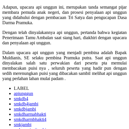
Adapun, upacara api unggun ini, merupakan tanda semangat pijar
membara pemuda anak negeri, dan prosesi penyalaan api unggun
yang didahului dengan pembacaan Tri Satya dan pengucapan Dasa
Darma Pramuka.
Dengan telah dinyalakannya api unggun, pertanda bahwa kegiatan
Penerimaan Tamu Ambalan saat siang hari, diakhiri dengan upacara
dan penyalaan api unggun.
Dalam upacara api unggun yang menjadi pembina adalah Bapak
Muldianis, SE selaku pembina Pramuka putra. Saat api unggun
dinyalakan salah satu perwakian dari peserta pta memulai
membacakan puisi nya , seluruh peserta yang hadir pun dengan
sedih merenungkan puisi yang dibacakan sambil melihat api unggun
yang perlahan lahan mulai padam .
LABEL
apiunggun
smkdb4
smkdb4jambi
smkdbjambi
smkdharmabhakti
smkdharmbhakti4
smkjambi