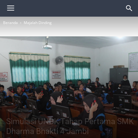
Beranda
Majalah Dinding
Majalah Dinding
Simulasi UNBK Tahap Pertama SMK
Dharma Bhakti 4 Jambi