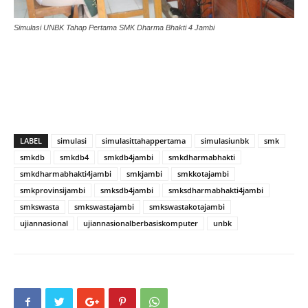
Simulasi UNBK Tahap Pertama SMK Dharma Bhakti 4 Jambi
LABEL
simulasi
simulasittahappertama
simulasiunbk
smk
smkdb
smkdb4
smkdb4jambi
smkdharmabhakti
smkdharmabhakti4jambi
smkjambi
smkkotajambi
smkprovinsijambi
smksdb4jambi
smksdharmabhakti4jambi
smkswasta
smkswastajambi
smkswastakotajambi
ujiannasional
ujiannasionalberbasiskomputer
unbk