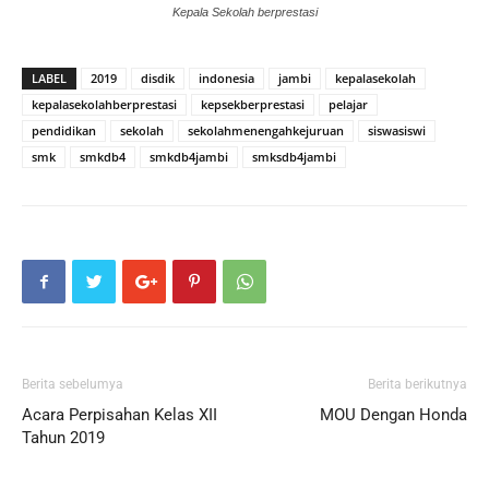
Kepala Sekolah berprestasi
LABEL
2019
disdik
indonesia
jambi
kepalasekolah
kepalasekolahberprestasi
kepsekberprestasi
pelajar
pendidikan
sekolah
sekolahmenengahkejuruan
siswasiswi
smk
smkdb4
smkdb4jambi
smksdb4jambi
Berita sebelumya
Berita berikutnya
Acara Perpisahan Kelas XII
MOU Dengan Honda
Tahun 2019