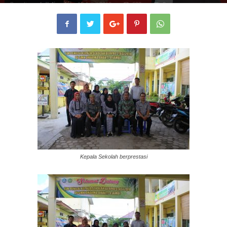
Penulis
smkdb4jambi
-
10 April 2019
688
0
Kepala Sekolah berprestasi