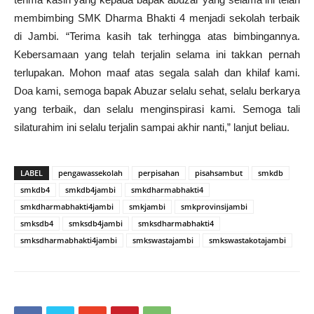
membimbing SMK Dharma Bhakti 4 menjadi sekolah terbaik
di Jambi. “Terima kasih tak terhingga atas bimbingannya.
Kebersamaan yang telah terjalin selama ini takkan pernah
terlupakan. Mohon maaf atas segala salah dan khilaf kami.
Doa kami, semoga bapak Abuzar selalu sehat, selalu berkarya
yang terbaik, dan selalu menginspirasi kami. Semoga tali
silaturahim ini selalu terjalin sampai akhir nanti,” lanjut beliau.
LABEL
pengawassekolah
perpisahan
pisahsambut
smkdb
smkdb4
smkdb4jambi
smkdharmabhakti4
smkdharmabhakti4jambi
smkjambi
smkprovinsijambi
smksdb4
smksdb4jambi
smksdharmabhakti4
smksdharmabhakti4jambi
smkswastajambi
smkswastakotajambi