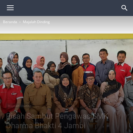
Beranda
Majalah Dinding
Majalah Dinding
Pisah Sambut Pengawas SMK
Dharma Bhakti 4 Jambi